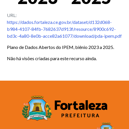
URL:
https://dados.fortaleza.ce.gov.br/dataset/d132d068-
b984-4107-84fb-7682637d913f/resource/8900c692-
bd3c-4a80-8e0b-acce82a61077/download/pda-ipem.pdf
Plano de Dados Abertos do IPEM, biênio 2023 a 2025.
Não há visões criadas para este recurso ainda.