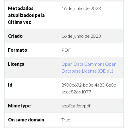
Metadados
16 de junho de 2023
atualizados pela
última vez
Criado
16 de junho de 2023
Formato
PDF
Licença
Open Data Commons Open
Database License (ODbL)
Id
8900c692-bd3c-4a80-8e0b-
acce82a61077
Mimetype
application/pdf
On same domain
True