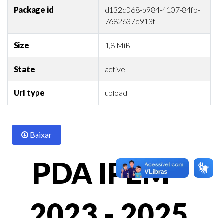
Package id
d132d068-b984-4107-84fb-
7682637d913f
Size
1,8 MiB
State
active
Url type
upload
Baixar
PDA IPEM -
2023 - 2025