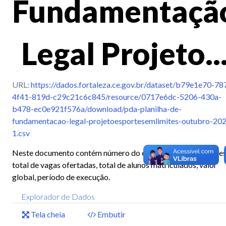
Fundamentaçã
Legal Projeto..
URL:
https://dados.fortaleza.ce.gov.br/dataset/b79e1e70-78
4f41-819d-c29c21c6c845/resource/0717e6dc-5206-430a-
b478-ec0e921f576a/download/pda-planilha-de-
fundamentacao-legal-projetoesportesemlimites-outubro-20
1.csv
Neste documento contém número do edital, número do proces
total de vagas ofertadas, total de alunos matriculados, valor
global, período de execução.
Explorador de Dados
Tela cheia
Embutir