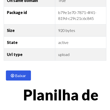
On same domain
True
Package id
b79e1e70-7871-4f41-
819d-c29c21c6c845
Size
920 bytes
State
active
Url type
upload
Baixar
Planilha de