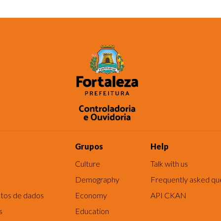
Grupos
Help
Culture
Talk with us
Demography
Frequently asked qu
tos de dados
Economy
API CKAN
s
Education