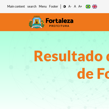
Main content
search
Menu
Footer
A-
A
A+
Resultado d
de F