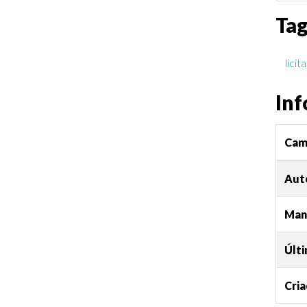
Ta
licit
Inf
Cam
Aut
Man
Últi
Cri