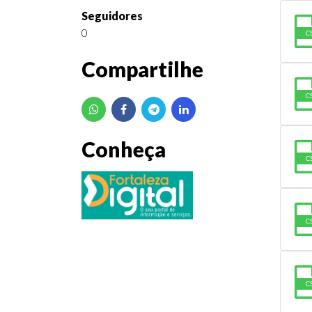
Seguidores
0
C
Compartilhe
C
Conheça
C
C
C