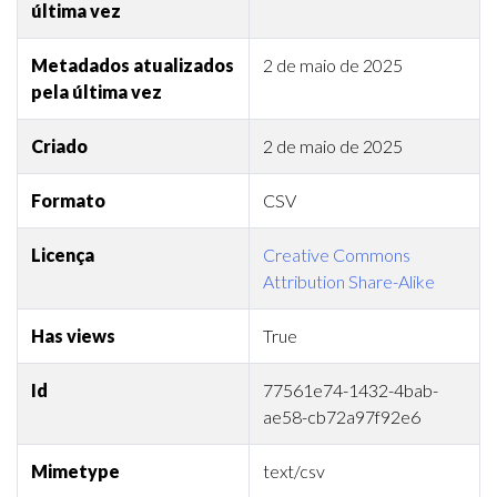
última vez
Metadados atualizados
2 de maio de 2025
pela última vez
Criado
2 de maio de 2025
Formato
CSV
Licença
Creative Commons
Attribution Share-Alike
Has views
True
Id
77561e74-1432-4bab-
ae58-cb72a97f92e6
Mimetype
text/csv