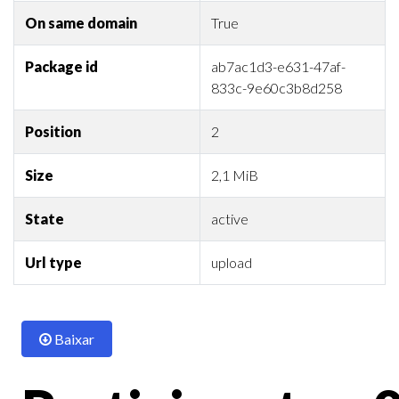
On same domain
True
Package id
ab7ac1d3-e631-47af-
833c-9e60c3b8d258
Position
2
Size
2,1 MiB
State
active
Url type
upload
Baixar