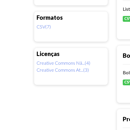
Lis
Formatos
CS
CSV(7)
Licenças
Bo
Creative Commons Nã...(4)
Creative Commons At...(3)
Bol
CS
Pr