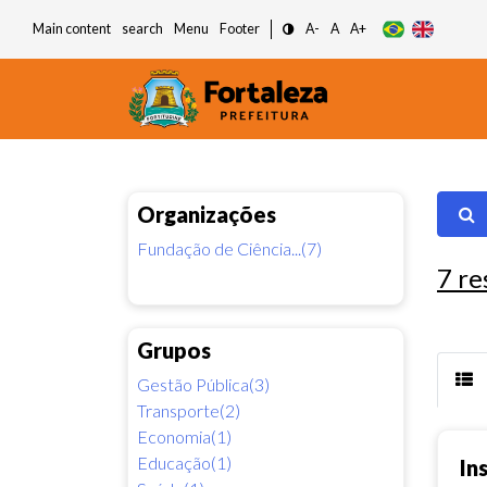
Main content
search
Menu
Footer
A-
A
A+
Organizações
Fundação de Ciência...(7)
7
re
Grupos
Gestão Pública(3)
Transporte(2)
Economia(1)
Educação(1)
In