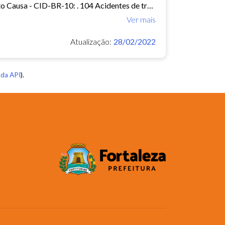
Mortalidade - Brasil Óbitos p/Ocorrênc por Município e Ano do Óbito Causa - CID-BR-10: . 104 Acidentes de transporte Período:2010-2019 Taxa municipal de homicídios por cem mil...
Ver mais
Atualização:
28/02/2022
da API
).