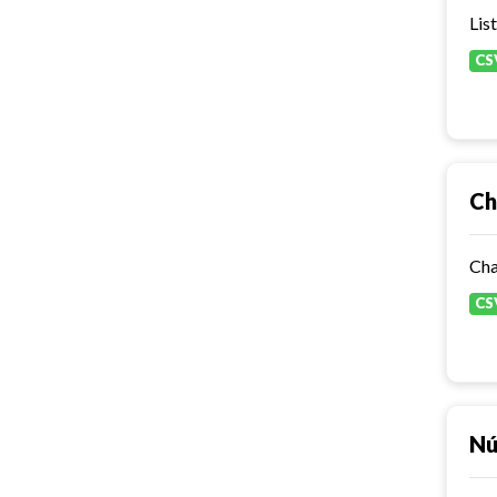
Lis
CS
Ch
Cha
CS
Nú