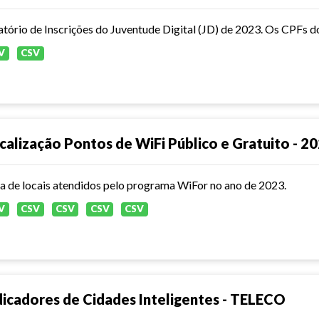
atório de Inscrições do Juventude Digital (JD) de 2023. Os CPFs d
V
CSV
calização Pontos de WiFi Público e Gratuito - 2
ta de locais atendidos pelo programa WiFor no ano de 2023.
V
CSV
CSV
CSV
CSV
dicadores de Cidades Inteligentes - TELECO