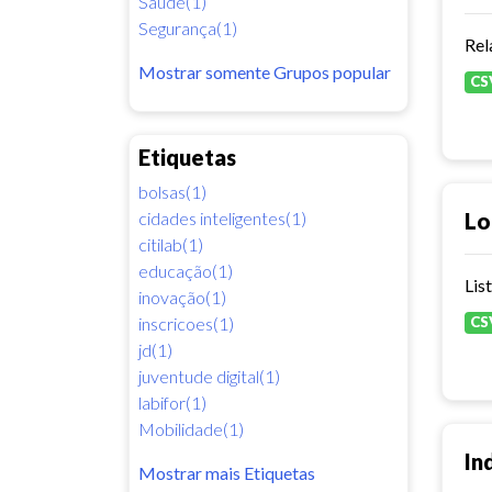
Saúde(1)
Segurança(1)
Rel
Mostrar somente Grupos popular
CS
Etiquetas
bolsas(1)
cidades inteligentes(1)
Lo
citilab(1)
educação(1)
Lis
inovação(1)
inscricoes(1)
CS
jd(1)
juventude digital(1)
labifor(1)
Mobilidade(1)
In
Mostrar mais Etiquetas