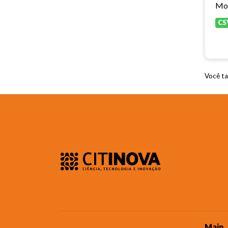
CS
Você ta
Main