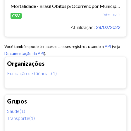
Mortalidade - Brasil Óbitos p/Ocorrênc por Município e Ano do Óbito Causa - CID-BR-10: . 104 Acidentes de transporte Período:2010-2019 Taxa municipal de homicídios por cem mil...
Ver mais
CSV
Atualização:
28/02/2022
Você também pode ter acesso a esses registros usando a
API
(veja
Documentação da API
).
Organizações
Fundação de Ciência...(1)
Grupos
Saúde(1)
Transporte(1)