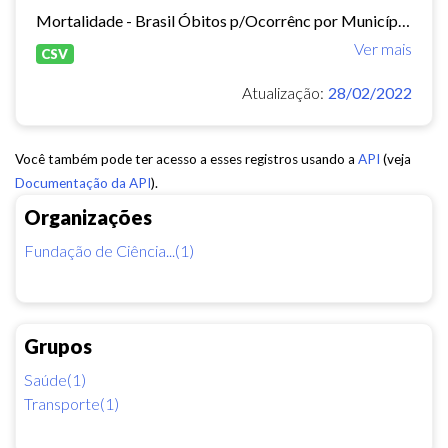
Mortalidade - Brasil Óbitos p/Ocorrênc por Município e Ano do Óbito Causa - CID-BR-10: . 104 Acidentes de transporte Período:2010-2019 Taxa municipal de homicídios por cem mil...
Ver mais
CSV
Atualização:
28/02/2022
Você também pode ter acesso a esses registros usando a
API
(veja
Documentação da API
).
Organizações
Fundação de Ciência...(1)
Grupos
Saúde(1)
Transporte(1)