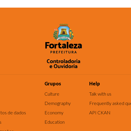
Grupos
Help
Culture
Talk with us
Demography
Frequently asked qu
tos de dados
Economy
API CKAN
s
Education