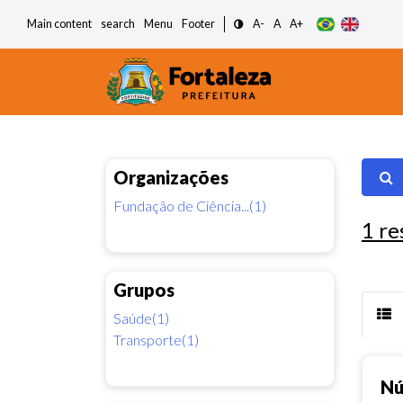
Main content
search
Menu
Footer
A-
A
A+
Organizações
Fundação de Ciência...(1)
1
re
Grupos
Saúde(1)
Transporte(1)
Nú