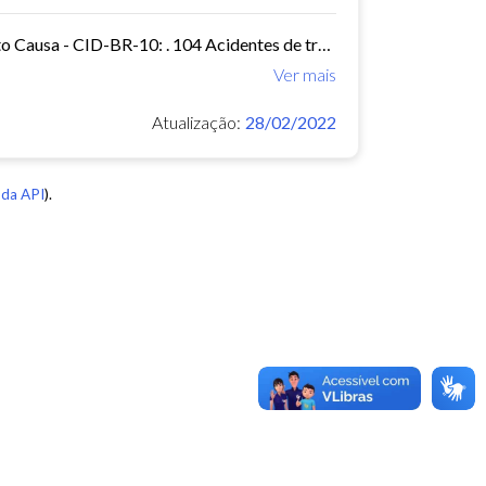
Mortalidade - Brasil Óbitos p/Ocorrênc por Município e Ano do Óbito Causa - CID-BR-10: . 104 Acidentes de transporte Período:2010-2019 Taxa municipal de homicídios por cem mil...
Ver mais
Atualização:
28/02/2022
da API
).