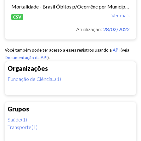
Mortalidade - Brasil Óbitos p/Ocorrênc por Município e Ano do Óbito Causa - CID-BR-10: . 104 Acidentes de transporte Período:2010-2019 Taxa municipal de homicídios por cem mil...
Ver mais
CSV
Atualização:
28/02/2022
Você também pode ter acesso a esses registros usando a
API
(veja
Documentação da API
).
Organizações
Fundação de Ciência...(1)
Grupos
Saúde(1)
Transporte(1)