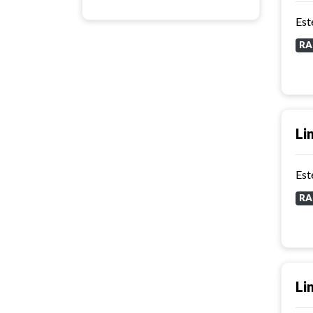
RA
Li
RA
Li