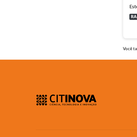
RA
Você ta