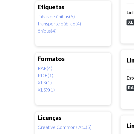
Etiquetas
Lin
linhas de ônibus(5)
XL
transporte público(4)
ônibus(4)
Formatos
Li
RAR(4)
PDF(1)
XLS(1)
RA
XLSX(1)
Licenças
Li
Creative Commons At...(5)