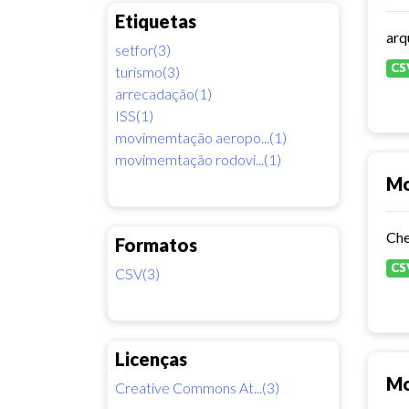
Etiquetas
setfor(3)
CS
turismo(3)
arrecadação(1)
ISS(1)
movimemtação aeropo...(1)
movimemtação rodovi...(1)
Mo
Formatos
CS
CSV(3)
Licenças
Mo
Creative Commons At...(3)