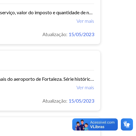
arquivo com data, bairro, cnae, descrição do cnae, segmento, valor do serviço, valor do imposto e quantidade de notas. Série histórica desde 2015. Vide dashboard no site do...
Ver mais
Atualização:
15/05/2023
Chegada e partida de passageiros e aeronaves, nacionais e internacionais do aeroporto de Fortaleza. Série histórica desde 2015~. Vide dashboard no site do Observatório do...
Ver mais
Atualização:
15/05/2023