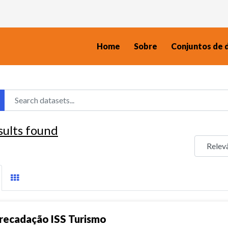
Home
Sobre
Conjuntos de 
sults found
recadação ISS Turismo