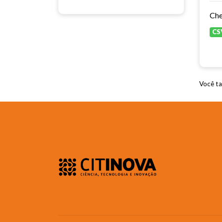
CS
Você ta