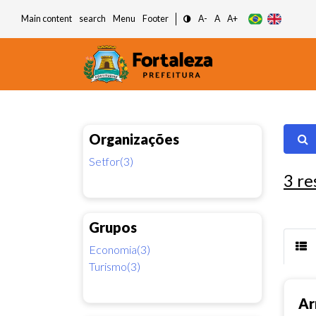
Main content
search
Menu
Footer
A-
A
A+
Organizações
Setfor(3)
3
re
Grupos
Economia(3)
Turismo(3)
Ar