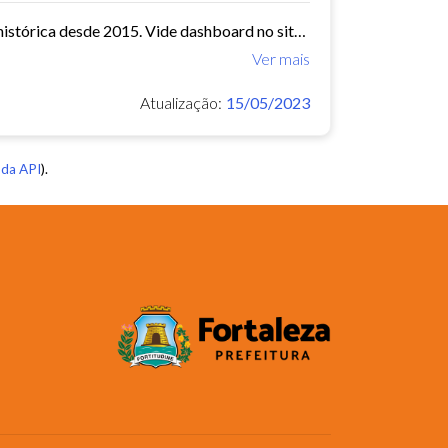
Chegadas e partidas de passageiros nos terminais de Fortaleza. Série histórica desde 2015. Vide dashboard no site do Observatório do Turismo ==>...
Ver mais
Atualização:
15/05/2023
da API
).