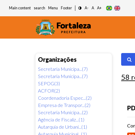
Main content
search
Menu
Footer
A-
A
A+
Organizações
Secretaria Municipa...(7)
58
r
Secretaria Municipa...(7)
SEPOG(3)
ACFOR(2)
Coordenadoria Espec...(2)
Empresa de Transpor...(2)
PD
Secretaria Municipa...(2)
Agência de Fiscaliz...(1)
Con
Autarquia de Urbani...(1)
Autarquia Municipal...(1)