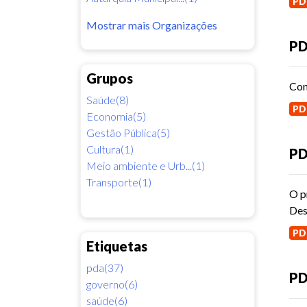
PD
Mostrar mais Organizações
PD
Grupos
Con
Saúde(8)
PD
Economia(5)
Gestão Pública(5)
Cultura(1)
PD
Meio ambiente e Urb...(1)
Transporte(1)
O p
Des
PD
Etiquetas
pda(37)
P
governo(6)
saúde(6)