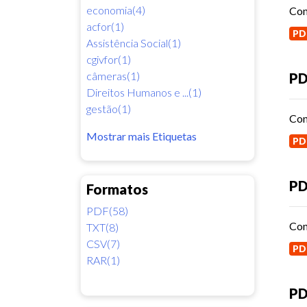
economia(4)
Con
acfor(1)
PD
Assistência Social(1)
cgivfor(1)
câmeras(1)
PD
Direitos Humanos e ...(1)
gestão(1)
Con
Mostrar mais Etiquetas
PD
PD
Formatos
PDF(58)
Con
TXT(8)
CSV(7)
PD
RAR(1)
PD