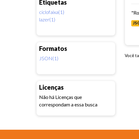
Etiquetas
ciclofaixa(1)
"Ro
lazer(1)
JS
Formatos
Você ta
JSON(1)
Licenças
Não há Licenças que
correspondam a essa busca