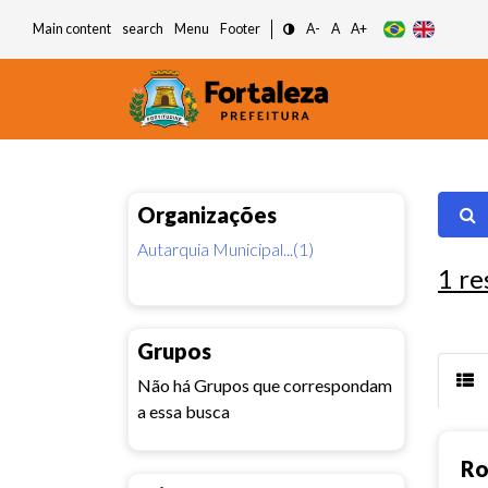
Main content
search
Menu
Footer
A-
A
A+
Organizações
Autarquia Municipal...(1)
1
re
Grupos
Não há Grupos que correspondam
a essa busca
Ro