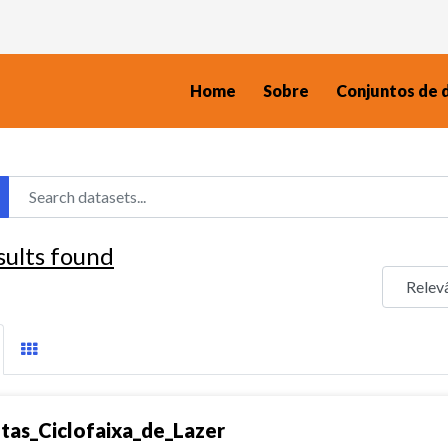
Home
Sobre
Conjuntos de 
sults found
tas_Ciclofaixa_de_Lazer