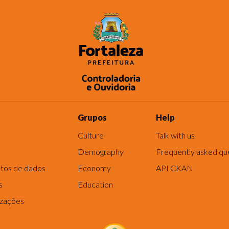
Grupos
Help
Culture
Talk with us
Demography
Frequently asked qu
tos de dados
Economy
API CKAN
s
Education
izações