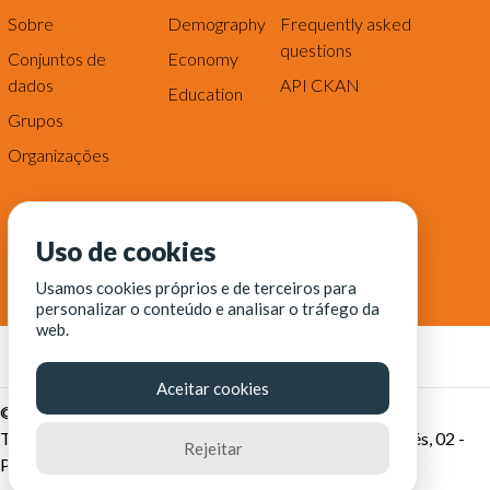
Sobre
Demography
Frequently asked
questions
Conjuntos de
Economy
dados
API CKAN
Education
Grupos
Organizações
Uso de cookies
Usamos cookies próprios e de terceiros para
personalizar o conteúdo e analisar o tráfego da
web.
Aceitar cookies
© Fortaleza Digital || CITINOVA - Fundação de Ciência,
Tecnologia e Inovação de Fortaleza - Rua dos Tremembés, 02 -
Rejeitar
Praia de Iracema - Fortaleza-CE