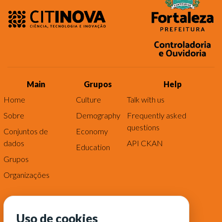
Main
Grupos
Help
Home
Culture
Talk with us
Sobre
Demography
Frequently asked
questions
Conjuntos de
Economy
dados
API CKAN
Education
Grupos
Organizações
Uso de cookies