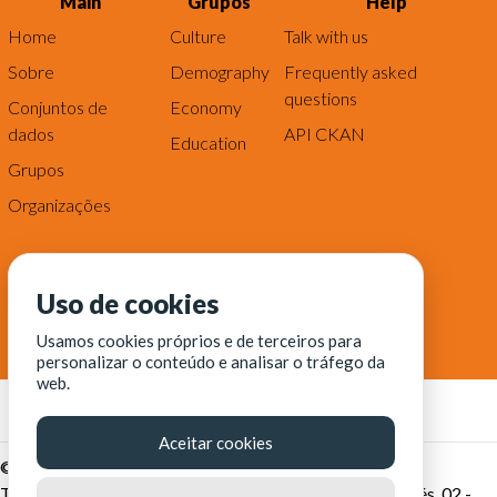
Main
Grupos
Help
Home
Culture
Talk with us
Sobre
Demography
Frequently asked
questions
Conjuntos de
Economy
dados
API CKAN
Education
Grupos
Organizações
Uso de cookies
Usamos cookies próprios e de terceiros para
personalizar o conteúdo e analisar o tráfego da
web.
Aceitar cookies
© Fortaleza Digital || CITINOVA - Fundação de Ciência,
Tecnologia e Inovação de Fortaleza - Rua dos Tremembés, 02 -