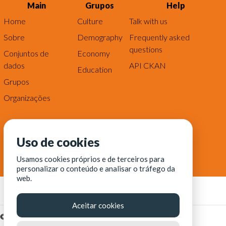
Main
Grupos
Help
Home
Culture
Talk with us
Sobre
Demography
Frequently asked
questions
Conjuntos de
Economy
dados
API CKAN
Education
Grupos
Organizações
Uso de cookies
Usamos cookies próprios e de terceiros para
personalizar o conteúdo e analisar o tráfego da
web.
Aceitar cookies
© Fortaleza Digital || CITINOVA - Fundação de Ciência,