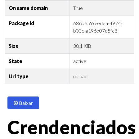
On same domain
True
Package id
636b6596-edea-4974-
b03c-a196b07d5fc8
Size
38,1 KiB
State
active
Url type
upload
Baixar
Crendenciados