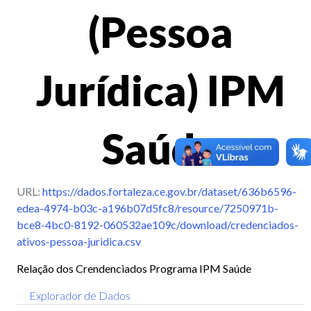
(Pessoa
Jurídica) IPM
Saúde
URL:
https://dados.fortaleza.ce.gov.br/dataset/636b6596-
edea-4974-b03c-a196b07d5fc8/resource/7250971b-
bce8-4bc0-8192-060532ae109c/download/credenciados-
ativos-pessoa-juridica.csv
Relação dos Crendenciados Programa IPM Saúde
Explorador de Dados