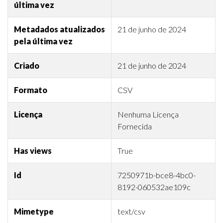
última vez
Metadados atualizados
21 de junho de 2024
pela última vez
Criado
21 de junho de 2024
Formato
CSV
Licença
Nenhuma Licença
Fornecida
Has views
True
Id
7250971b-bce8-4bc0-
8192-060532ae109c
Mimetype
text/csv