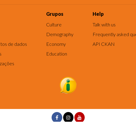
Grupos
Help
Culture
Talk with us
Demography
Frequently asked qu
tos de dados
Economy
API CKAN
s
Education
izações
ncia, Tecnologia e Inovação de Fortaleza - Rua dos Tremembés, 02