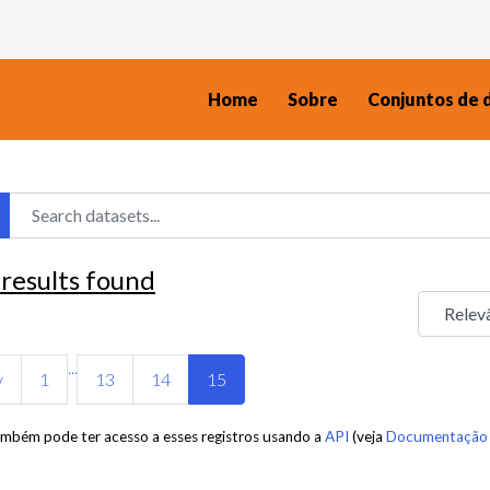
Home
Sobre
Conjuntos de 
5
results found
...
v
1
13
14
15
mbém pode ter acesso a esses registros usando a
API
(veja
Documentação 