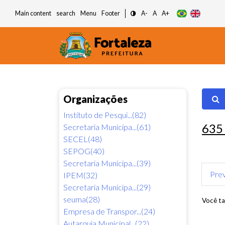
Main content
search
Menu
Footer
A-
A
A+
Organizações
Instituto de Pesqui...(82)
63
Secretaria Municipa...(61)
SECEL(48)
SEPOG(40)
Secretaria Municipa...(39)
Pre
IPEM(32)
Secretaria Municipa...(29)
seuma(28)
Você ta
Empresa de Transpor...(24)
Autarquia Municipal...(22)