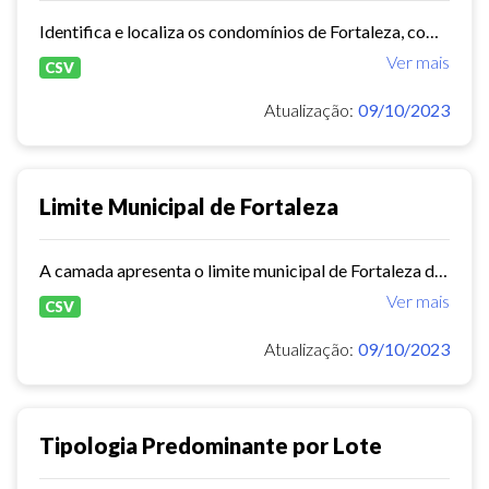
Identifica e localiza os condomínios de Fortaleza, com base nas informações contidas no Cadastro de Condomínios adquiridas junto ao Observatório do Mercado de Fortaleza, que...
Ver mais
CSV
Atualização:
09/10/2023
Limite Municipal de Fortaleza
A camada apresenta o limite municipal de Fortaleza definido pelo Anexo I do art. 1º da Lei Nº 16.821, 09 de janeiro de 2019.
Ver mais
CSV
Atualização:
09/10/2023
Tipologia Predominante por Lote