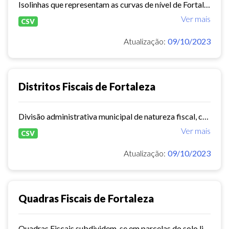
Isolinhas que representam as curvas de nível de Fortaleza com cota altimétrica variando em 1 metro, obtidas da nuvem de pontos gerada a partir da resposta do imageamento a laser...
Ver mais
CSV
Atualização:
09/10/2023
Distritos Fiscais de Fortaleza
Divisão administrativa municipal de natureza fiscal, componente do Cadastro Imobiliário Municipal (CIM) de Fortaleza/CE com objetivo de viabilizar a realização e manutenção dos...
Ver mais
CSV
Atualização:
09/10/2023
Quadras Fiscais de Fortaleza
Quadras Fiscais subdividem-se em parcelas do solo limitados, normalmente, por vias, ferrovias ou elementos naturais. A camada faz parte do Cadastro Imobiliário Municipal (CIM)...